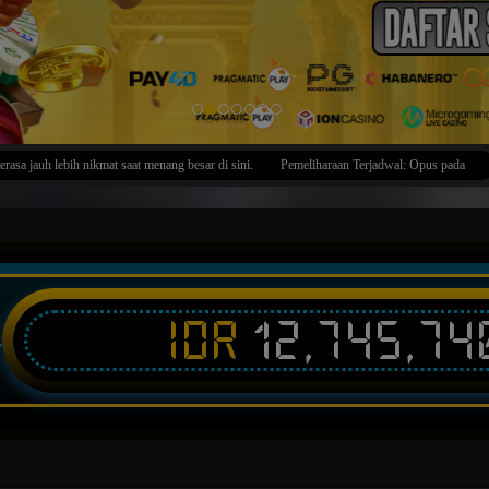
bih nikmat saat menang besar di sini.
Pemeliharaan Terjadwal: Opus pada 12-Des-2025 d
IDR
12,745,74
Y