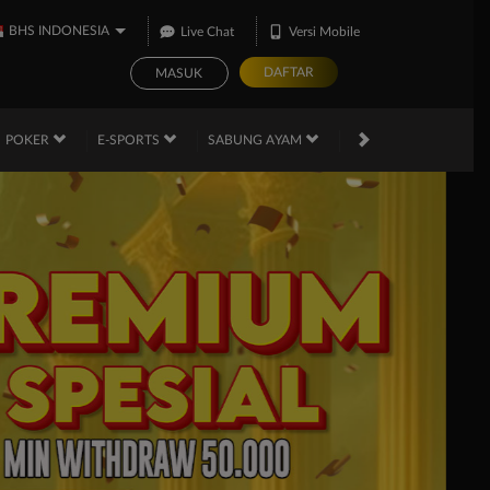
BHS INDONESIA
Live Chat
Versi Mobile
DAFTAR
MASUK
PROMOSI
POKER
E-SPORTS
SABUNG AYAM