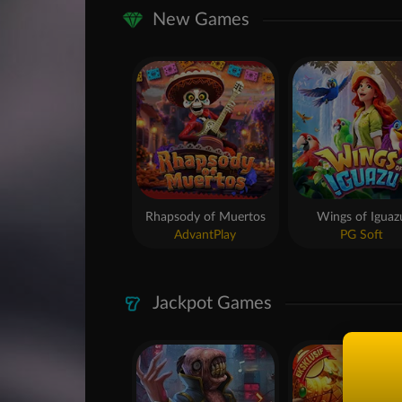
New Games
Rhapsody of Muertos
Wings of Iguaz
AdvantPlay
PG Soft
Jackpot Games