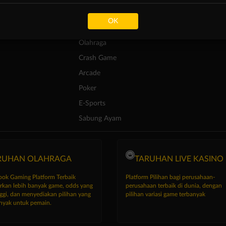
Race
OK
Togel
Olahraga
Crash Game
Arcade
Poker
E-Sports
Sabung Ayam
RUHAN OLAHRAGA
TARUHAN LIVE KASINO
ook Gaming Platform Terbaik
Platform Pilihan bagi perusahaan-
kan lebih banyak game, odds yang
perusahaan terbaik di dunia, dengan
nggi, dan menyediakan pilihan yang
pilihan variasi game terbanyak
anyak untuk pemain.