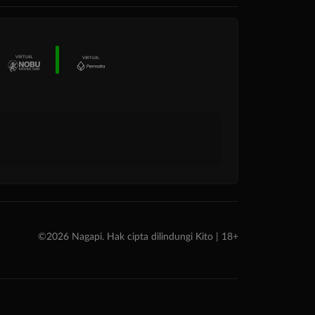
©2026 Nagapi. Hak cipta dilindungi Kito | 18+