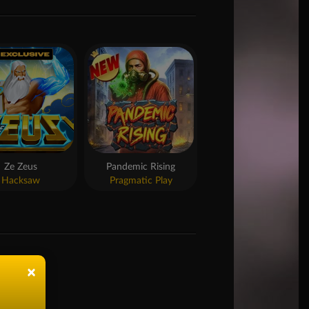
Ze Zeus
Pandemic Rising
Hacksaw
Pragmatic Play
×