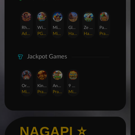
Rhapsody of Muertos
Wings of Iguazu
Mighty Panda
Glory Of Rome
Ze Zeus
Pandemic Rising
AdvantPlay
PG Soft
MicroGaming
Habanero
Hacksaw
Pragmatic Play
Jackpot Games
Orphan Organ
King Of Spears
Anaconda Gold
9 Masks of Fire™ HyperSpins™
MicroGaming
Pragmatic Play
Pragmatic Play
MicroGaming
NAGAPI ⭐️