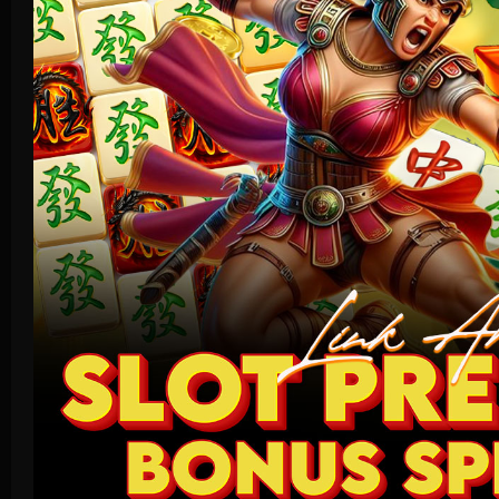
Crash Game