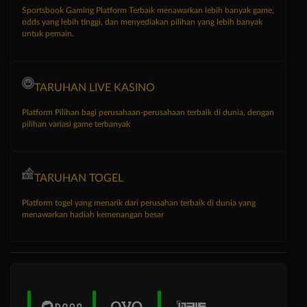
Sportsbook Gaming Platform Terbaik menawarkan lebih banyak game,
odds yang lebih tinggi, dan menyediakan pilihan yang lebih banyak
untuk pemain.
TARUHAN LIVE KASINO
Platform Pilihan bagi perusahaan-perusahaan terbaik di dunia, dengan
pilihan variasi game terbanyak
TARUHAN TOGEL
Platform togel yang menarik dari perusahan terbaik di dunia yang
menawarkan hadiah kemenangan besar