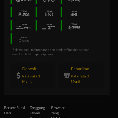
* Selama bank maintenance dan bank offline deposit dan
penarikan tidak dapat diproses
Deposit
Penarikan
Rata-rata 1
Rata-rata 3
Menit
Menit
Bersertifikasi
Tanggung
Browser
Dari
Jawab
Yang