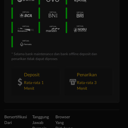
* Selama bank maintenance dan bank offline deposit dan
penarikan tidak dapat diproses
Deposit
Penarikan
Rata-rata 1
Rata-rata 3
Menit
Menit
Bersertifikasi
Tanggung
Browser
Dari
Jawab
Yang