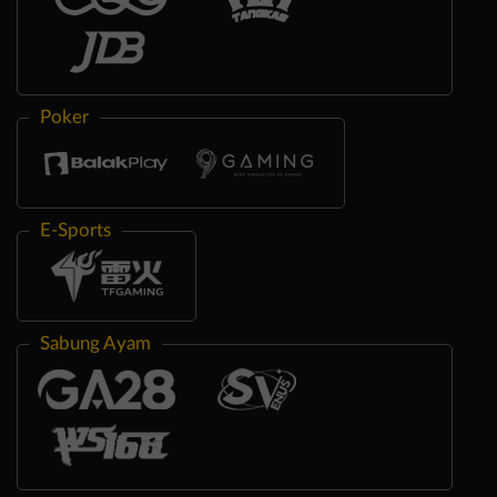
Poker
E-Sports
Sabung Ayam