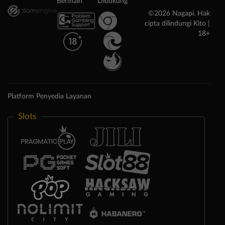
Bermain
Didukung
©2026 Nagapi. Hak
cipta dilindungi Kito |
18+
Platform Penyedia Layanan
Slots