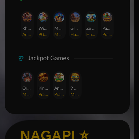
Rhapsody of Muertos
Wings of Iguazu
Mighty Panda
Glory Of Rome
Ze Zeus
Pandemic Rising
AdvantPlay
PG Soft
MicroGaming
Habanero
Hacksaw
Pragmatic Play
Jackpot Games
Orphan Organ
King Of Spears
Anaconda Gold
9 Masks of Fire™ HyperSpins™
MicroGaming
Pragmatic Play
Pragmatic Play
MicroGaming
NAGAPI ⭐️