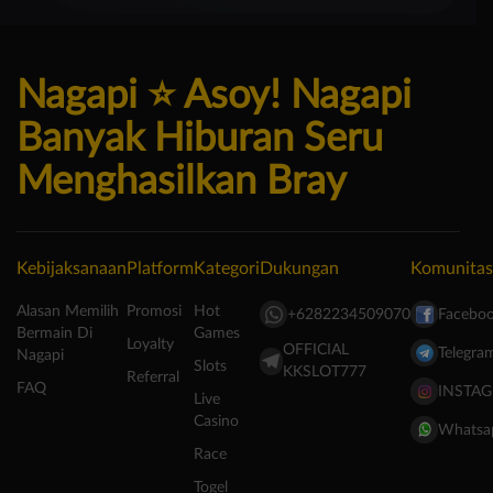
Nagapi ⭐️ Asoy! Nagapi
Banyak Hiburan Seru
Menghasilkan Bray
Kebijaksanaan
Platform
Kategori
Dukungan
Komunitas
Alasan Memilih
Promosi
Hot
+6282234509070
Facebo
Bermain Di
Games
Loyalty
OFFICIAL
Telegra
Nagapi
Slots
KKSLOT777
Referral
FAQ
INSTA
Live
Casino
Whatsa
Race
Togel