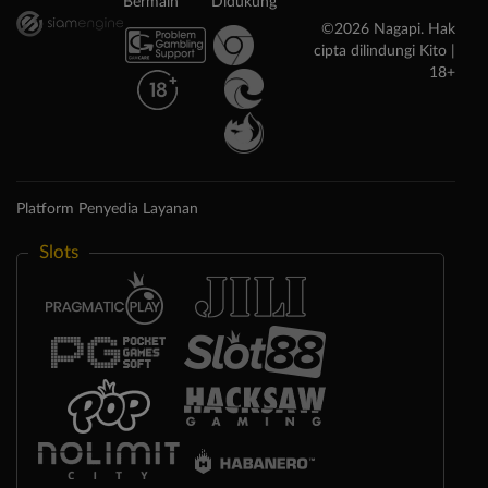
Bermain
Didukung
©2026 Nagapi. Hak
cipta dilindungi Kito |
18+
Platform Penyedia Layanan
Slots