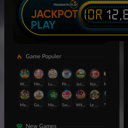
IDR
12,
JACKPOT
PLAY
Game Populer
Wukong - Black Scatter
Mochi Mania 1000
Lucky Twins Wilds
Pirate Quest 1000
JaJanan Pasar
Koi Gate
Mahjong Magic
SUGAR BANG BANG PLUS
Mahjong Wins 3 – Black Scatter
Gates of Olympus 1000
Mahjong Ways 2
Sweet Bonanza
Wild Bandito
Le Bandit
The Crypt
24D Spin
New Games