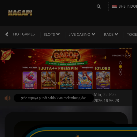
BHS INDO
HOT GAMES
SLOTS
LIVE CASINO
RACE
TOG
Min, 22-Feb-
 bonus gede supaya pundi saldo kian melambung dan buat hari terasa jauh lebih nikmat saat me
2026 16.56.28