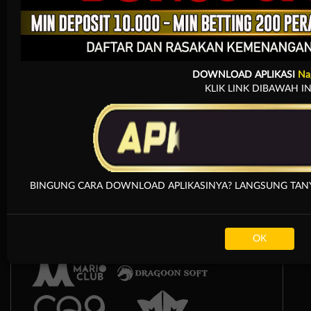
Arcade
DOWNLOAD APLIKASI
Na
KLIK LINK DIBAWAH IN
BINGUNG CARA DOWNLOAD APLIKASINYA? LANGSUNG TANYA
OK