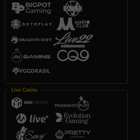
Live Casino