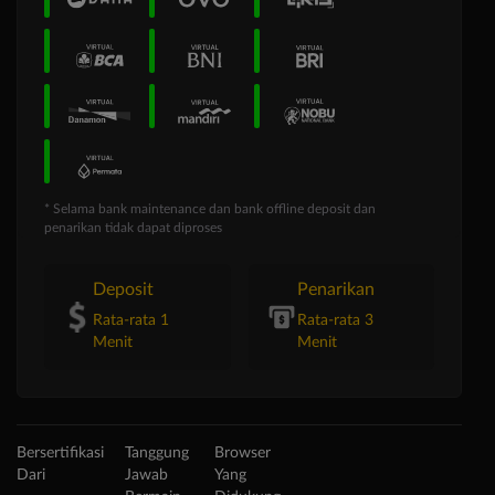
* Selama bank maintenance dan bank offline deposit dan
penarikan tidak dapat diproses
Deposit
Penarikan
Rata-rata 1
Rata-rata 3
Menit
Menit
Bersertifikasi
Tanggung
Browser
Dari
Jawab
Yang