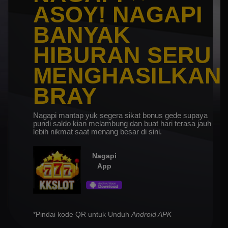
ASOY! NAGAPI
BANYAK
HIBURAN SERU
MENGHASILKAN
BRAY
Nagapi mantap yuk segera sikat bonus gede supaya
pundi saldo kian melambung dan buat hari terasa jauh
lebih nikmat saat menang besar di sini.
Nagapi
App
*Pindai kode QR untuk Unduh
Android APK