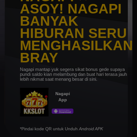
ASOY! NAGAPI
BANYAK
HIBURAN SERU
MENGHASILKAN
BRAY
Nagapi mantap yuk segera sikat bonus gede supaya
pundi saldo kian melambung dan buat hari terasa jauh
lebih nikmat saat menang besar di sini.
Nagapi
App
*Pindai kode QR untuk Unduh
Android APK