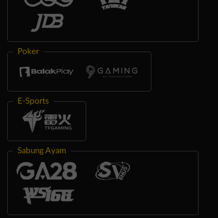
Poker
E-Sports
Sabung Ayam