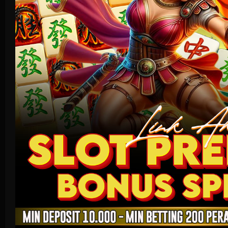
Crash Game