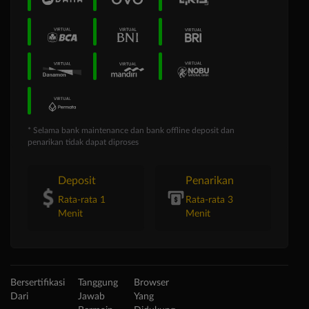
* Selama bank maintenance dan bank offline deposit dan
penarikan tidak dapat diproses
Deposit
Penarikan
Rata-rata 1
Rata-rata 3
Menit
Menit
Bersertifikasi
Tanggung
Browser
Dari
Jawab
Yang