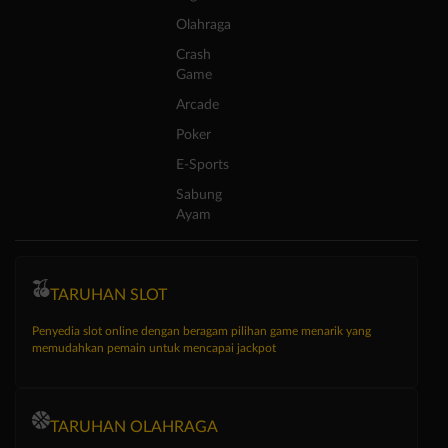
Olahraga
Crash
Game
Arcade
Poker
E-Sports
Sabung
Ayam
TARUHAN SLOT
Penyedia slot online dengan beragam pilihan game menarik yang
memudahkan pemain untuk mencapai jackpot
TARUHAN OLAHRAGA