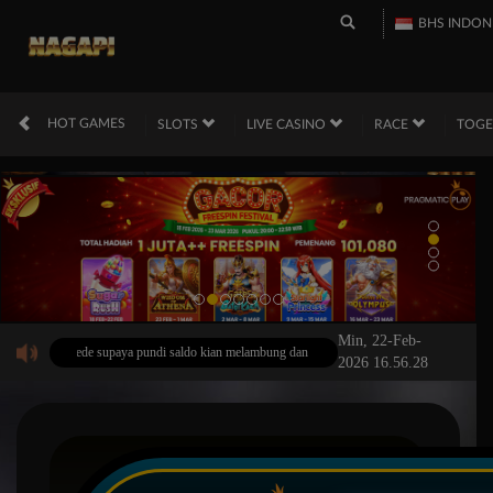
BHS INDON
HOT GAMES
SLOTS
LIVE CASINO
RACE
TOG
Min, 22-Feb-
 bonus gede supaya pundi saldo kian melambung dan buat hari terasa jauh lebih nikmat saat men
2026 16.56.28