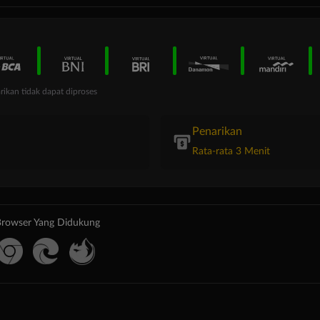
ikan tidak dapat diproses
Penarikan
Rata-rata 3 Menit
rowser Yang Didukung