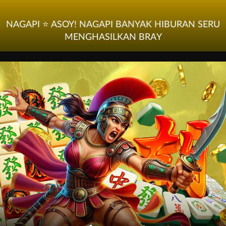
NAGAPI ⭐️ ASOY! NAGAPI BANYAK HIBURAN SERU
MENGHASILKAN BRAY
s
Anaconda Gold
9 Masks of Fire™ HyperSpins™
y
Pragmatic Play
MicroGaming