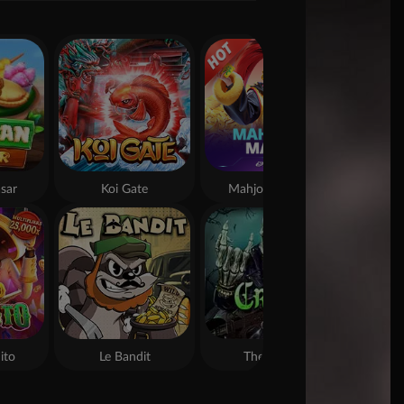
sar
Koi Gate
Mahjong Magic
ito
Le Bandit
The Crypt
2