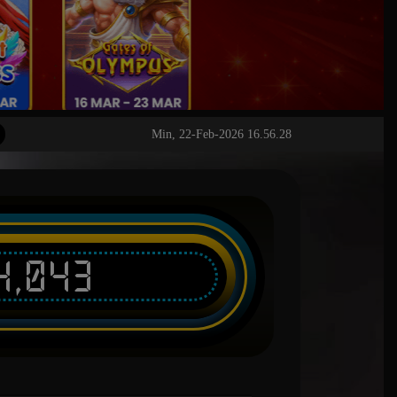
Min, 22-Feb-2026 16.56.28
i 00.00.00 sampai 12-Des-2026 23.59.59. Selama waktu ini, Opus permainan tidak akan ters
4,043