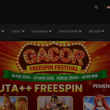
E
TOGEL
OLAHRAGA
CRASH GAME
ARCADE