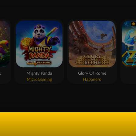
u
Mighty Panda
Glory Of Rome
MicroGaming
Habanero