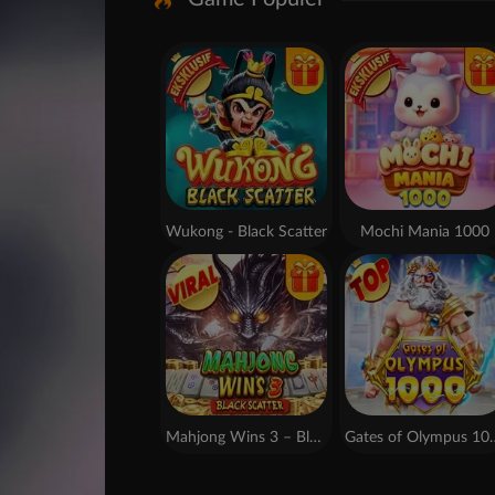
Game Populer
Wukong - Black Scatter
Mochi Mania 1000
Mahjong Wins 3 – Black Scatter
Gates of 